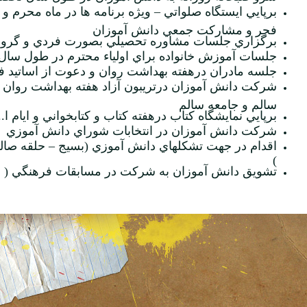
برپايي ايستگاه صلواتي
–
ويژه برنامه ها در ماه محرم و
فجر و مشارکت جمعي دانش آموزان
برگزاري جلسات مشاوره تحصيلي بصورت فردي و گرو
جلسات آموزش خانواده براي اولياء محترم در طول سال
جلسه مادران درهفته بهداشت روان و دعوت از اساتيد 
شرکت دانش آموزان درتريبون آزاد هفته بهداشت روان 
سالم و جامعه سالم
برپايي نمايشگاه کتاب درهفته کتاب و کتابخواني و ايام ا.
شرکت دانش آموزان در انتخابات شوراي دانش آموزي
اقدام در جهت تشکلهاي دانش آموزي (بسيج
–
حلقه صال
)
تشويق دانش آموزان به شرکت در مسابقات فرهنگي ( 