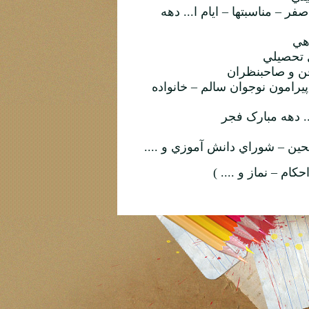
 صفر
–
مناسبتها
–
ايام ا... دهه
هي
 تحصيلي
فن و صاحبنظران
پيرامون نوجوان سالم
–
خانواده
.. دهه مبارک فجر
حين
–
شوراي دانش آموزي و ....
احکام
–
نماز و .... )