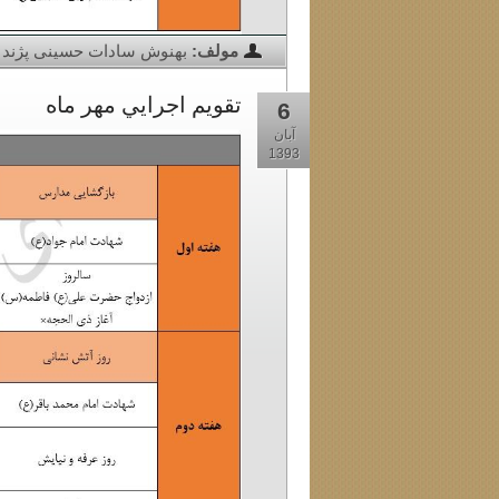
مولف:
بهنوش سادات حسینی پژند
تقويم اجرايي مهر ماه
6
آبان
1393