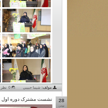
مولف:
شیما حبیبی
0 نظر
نشست مشترک دوره اول و د
28
بهمن