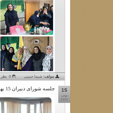
مولف:
شیما حبیبی
0 نظر
جلسه شورای دبیران 15 بهمن 1403
15
بهمن
1403