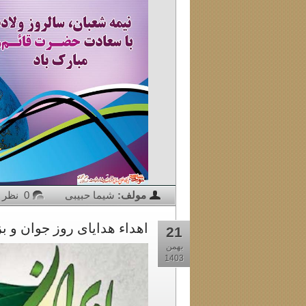
مولف:
شیما حبیبی
0 نظر
اهداء هدایای روز جوان و 
21
بهمن
1403