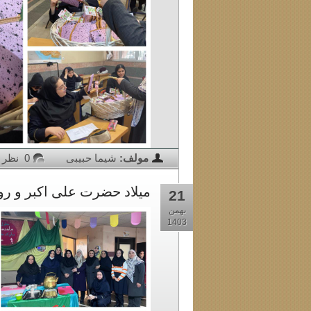
مولف:
شیما حبیبی
0 نظر
میلاد حضرت علی اکبر و روز
21
بهمن
1403