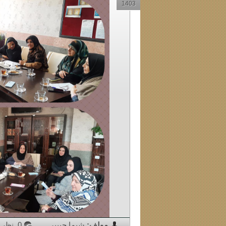
1403
مولف:
شیما حبیبی
0 نظر