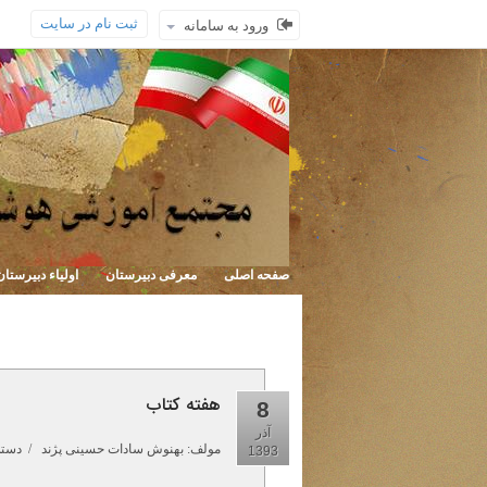
ثبت نام در سایت
ورود به سامانه
صفحه اصلی
معرفی دبیرستان
اولیاء دبیرستان
هفته کتاب
8
آذر
مولف:
بهنوش سادات حسینی پژند
/ دسته:
1393